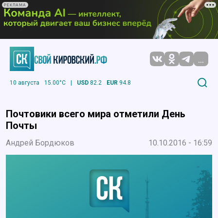
РЕКЛАМА
...
10 августа
15.00°C
|
USD
82.2
EUR
94.8
Почтовики всего мира отметили День
Почты
Андрей Бордюков
10.10.2016 - 16:59