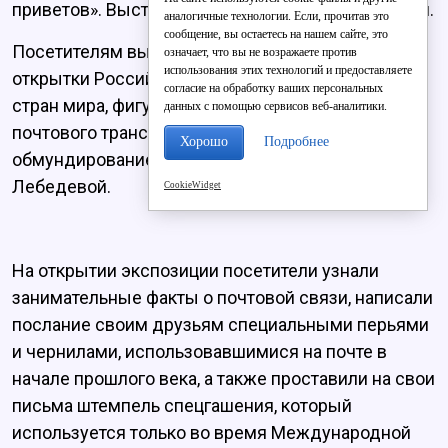
приветов». Выставка продлится до конца декабря.
аналогичные технологии. Если, прочитав это
сообщение, вы остаетесь на нашем сайте, это
Посетителям выставки представлены марки,
означает, что вы не возражаете против
использования этих технологий и предоставляете
открытки Российской империи, СССР, России и
согласие на обработку ваших персональных
стран мира, фигурки почтальонов, модели
данных с помощью сервисов веб-аналитики.
почтового транспорта, форменное почтовое
Хорошо
Подробнее
обмундирование из частной коллекции Татьяны
Лебедевой.
CookieWidget
На открытии экспозиции посетители узнали
занимательные факты о почтовой связи, написали
послание своим друзьям специальными перьями
и чернилами, использовавшимися на почте в
начале прошлого века, а также проставили на свои
письма штемпель спецгашения, который
используется только во время Международной