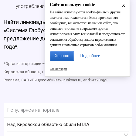
x
Сайт использует cookie
употреблением слегка охладить.
На сайте используются cookie-файлы и другие
аналогичные технологии. Если, прочитав это
Найти лимонады можно в супермаркетах
сообщение, вы остаетесь на нашем сайте, это
означает, что вы не возражаете против
«Система Глобус», цена – 59,99 рубля,
использования этих технологий и предоставляете
предложение действительно до 3 сентября 2023
согласие на обработку ваших персональных
данных с помощью сервисов веб-аналитики.
года*.
Хорошо
Подробнее
*Организатор акции – ООО «Роксэт-С», ОГРН 1024301315500, 610000,
CookieWidget
Кировская область, г. Киров, ул. Московская, д. 2а, кабинет № 1.
Реклама, ЗАО «Пищекомбинат», ruskvas.ru,
erid:Kra23njyG
Популярное на портале
Над Кировской областью сбили БПЛА
i