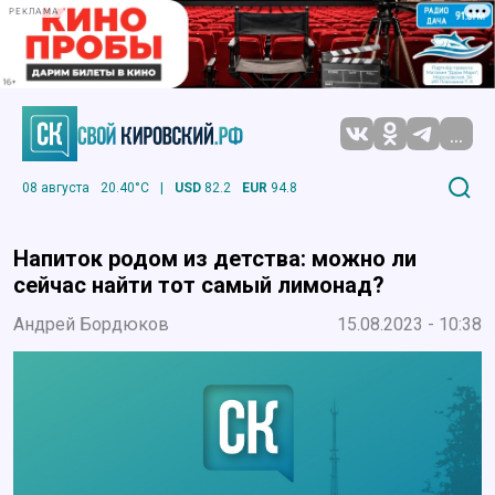
РЕКЛАМА
...
08 августа
20.40°C
|
USD
82.2
EUR
94.8
Напиток родом из детства: можно ли
сейчас найти тот самый лимонад?
Андрей Бордюков
15.08.2023 - 10:38