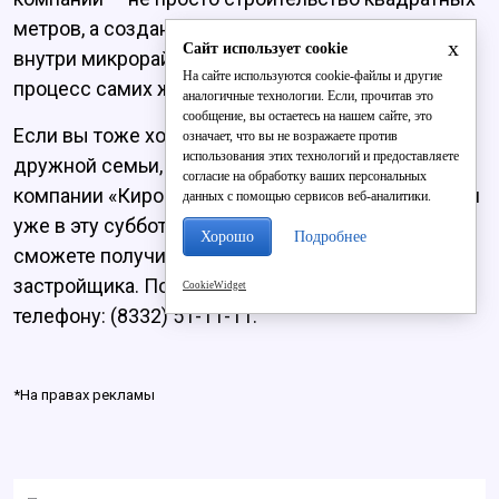
метров, а создание комфортного пространства
x
Сайт использует cookie
внутри микрорайонов и вовлечение в этот
На сайте используются cookie-файлы и другие
процесс самих жителей.
аналогичные технологии. Если, прочитав это
сообщение, вы остаетесь на нашем сайте, это
Если вы тоже хотите стать частью этой большой и
означает, что вы не возражаете против
использования этих технологий и предоставляете
дружной семьи, запишитесь на экскурсию
согласие на обработку ваших персональных
компании «Кировспецмонтаж», которая состоится
данных с помощью сервисов веб-аналитики.
уже в эту субботу, 1 июня, и на которой вы
Хорошо
Подробнее
сможете получить выгодное предложение от
застройщика. Подробности можно узнать по
CookieWidget
телефону: (8332) 51-11-11.
*На правах рекламы