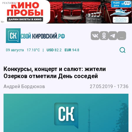
РЕКЛАМА
...
09 августа
17.10°C
|
USD
82.2
EUR
94.8
Конкурсы, концерт и салют: жители
Озерков отметили День соседей
Андрей Бордюков
27.05.2019 - 17:36