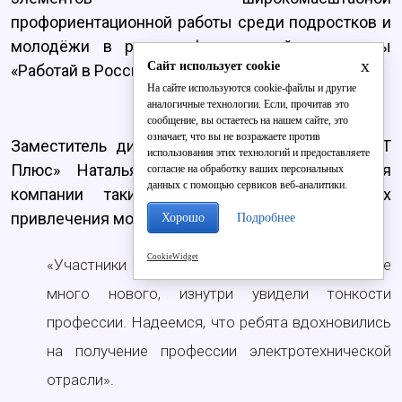
профориентационной работы среди подростков и
молодёжи в рамках федеральной программы
x
Сайт использует cookie
«Работай в России».
На сайте используются cookie-файлы и другие
аналогичные технологии. Если, прочитав это
сообщение, вы остаетесь на нашем сайте, это
означает, что вы не возражаете против
Заместитель директора Кировского филиала «Т
использования этих технологий и предоставляете
Плюс» Наталья Кузякина считает, что для
согласие на обработку ваших персональных
данных с помощью сервисов веб-аналитики.
компании такие акции полезны в целях
привлечения молодых специалистов:
Хорошо
Подробнее
CookieWidget
«Участники экскурсий узнали об энергетике
много нового, изнутри увидели тонкости
профессии. Надеемся, что ребята вдохновились
на получение профессии электротехнической
отрасли».