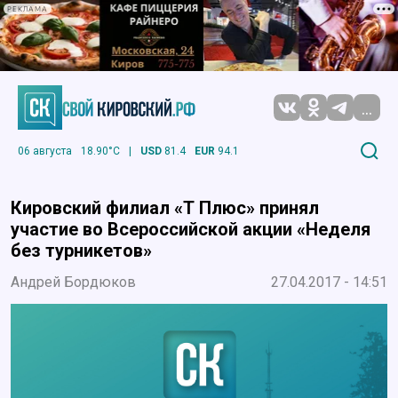
РЕКЛАМА
...
06 августа
18.90°C
|
USD
81.4
EUR
94.1
Кировский филиал «Т Плюс» принял
участие во Всероссийской акции «Неделя
без турникетов»
Андрей Бордюков
27.04.2017 - 14:51