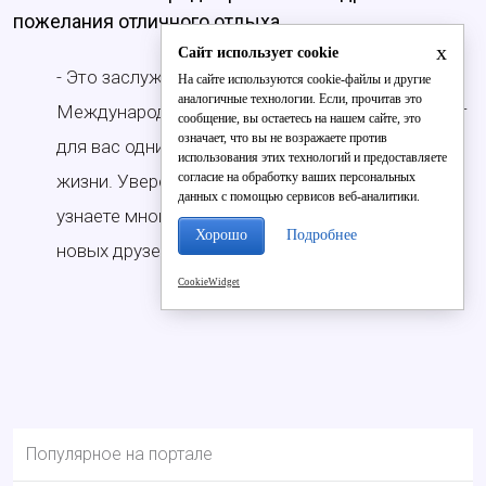
пожелания отличного отдыха.
x
Сайт использует cookie
- Это заслуженная победа. Пусть отдых в
На сайте используются cookie-файлы и другие
аналогичные технологии. Если, прочитав это
Международном детском центре «Артек» станет
сообщение, вы остаетесь на нашем сайте, это
означает, что вы не возражаете против
для вас одним из самых ярких событий в вашей
использования этих технологий и предоставляете
согласие на обработку ваших персональных
жизни. Уверен, вы отлично проведёте время,
данных с помощью сервисов веб-аналитики.
узнаете много нового и интересного, найдёте
Хорошо
Подробнее
новых друзей.
CookieWidget
Популярное на портале