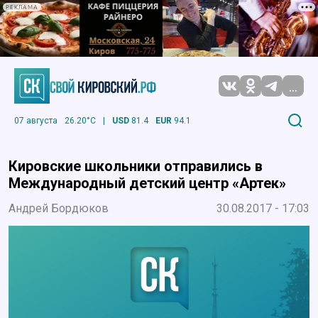
РЕКЛАМА
...
07 августа
26.20°C
|
USD
81.4
EUR
94.1
Кировские школьники отправились в
Международный детский центр «Артек»
Андрей Бордюков
30.08.2017 - 17:03