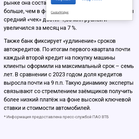
рынке она составила 1,4 млн рублей. Это на 5,2 %
больше, чем в феврале. На рынке авто с пробегом
CookieWidget
средний «чек» достиг 1,55 млн рублей и
увеличился за месяц на 7 %.
Также банк фиксирует «удлинение» сроков
автокредитов. По итогам первого квартала почти
каждый второй кредит на покупку машины
клиенты оформили на максимальный срок – семь
лет. В сравнении с 2023 годом доля кредитов
выросла почти на 9 п.п. Такую динамику эксперты
связывают со стремлением заёмщиков получить
более низкий платёж на фоне высокой ключевой
ставки и стоимости автомобилей.
* Информация предоставлена пресс-службой ПАО ВТБ