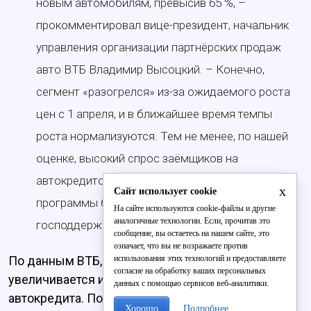
новым автомобилям, превысив 65 %, –
прокомментировал вице-президент, начальник
управления организации партнёрских продаж
авто ВТБ Владимир Высоцкий. – Конечно,
сегмент «разогрелся» из-за ожидаемого роста
цен с 1 апреля, и в ближайшее время темпы
роста нормализуются. Тем не менее, по нашей
оценке, высокий спрос заёмщиков на
автокредитование обеспечат совместные
x
Сайт использует cookie
программы банков и производителей, а также
На сайте используются cookie-файлы и другие
аналогичные технологии. Если, прочитав это
господдержка.
сообщение, вы остаетесь на нашем сайте, это
означает, что вы не возражаете против
использования этих технологий и предоставляете
По данным ВТБ, на фоне роста цен на машины
согласие на обработку ваших персональных
увеличивается и средняя сумма одного
данных с помощью сервисов веб-аналитики.
автокредита. По итогам марта на первичном
Хорошо
Подробнее