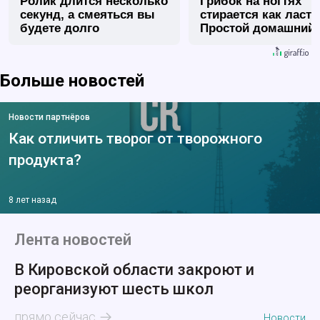
Ролик длится несколько
Грибок на ногтях
секунд, а смеяться вы
стирается как ласт
будете долго
Простой домашний
метод
Больше новостей
Новости партнёров
Как отличить творог от творожного
продукта?
8 лет назад
Лента новостей
В Кировской области закроют и
реорганизуют шесть школ
прямо сейчас
Новости