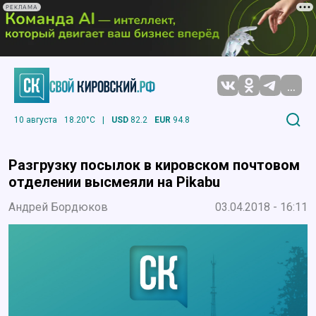
РЕКЛАМА
...
10 августа
18.20°C
|
USD
82.2
EUR
94.8
Разгрузку посылок в кировском почтовом
отделении высмеяли на Pikabu
Андрей Бордюков
03.04.2018 - 16:11