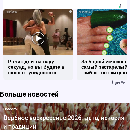
i
Ролик длится пару
За 5 дней исчезнет 
секунд, но вы будете в
самый застарелый
шоке от увиденного
грибок: вот хитрост
Больше новостей
Новости
Вербное воскресенье 2026: дата, история
и традиции