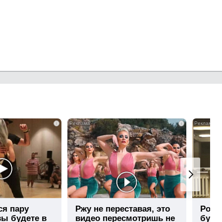
i
i
ся пару
Ржу не переставая, это
Роли
вы будете в
видео пересмотришь не
буде