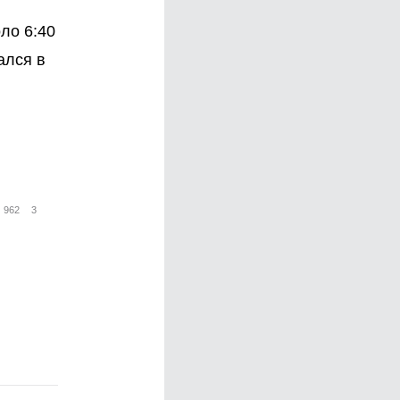
ло 6:40
ался в
962
3