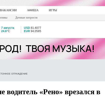
ВАКАНСИИ
АФИША
ИГРЫ
ативы
Дачные хитрости
7 августа
USD
81.4077
24.6°
C
EUR
94.0585
БЕТОННОЕ ОГРАЖДЕНИЕ
е водитель «Рено» врезался в