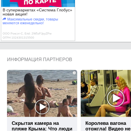
В супермаркетах «Система Глобус»
новая акция!
Максимальные скидки, товары
меняются еженедельно!
ООО Роксэт-С, Erid: 2W5zFJpyZPw
ОГРН 1024301315500
ИНФОРМАЦИЯ ПАРТНЕРОВ
i
Скрытая камера на
Королева вагона
пляже Крыма: Что люди
отожгла! Видео не