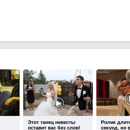
i
i
Этот танец невесты
Ролик длит
оставит вас без слов!
секунд, но 