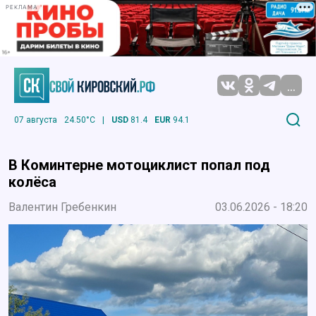
РЕКЛАМА
...
07 августа
24.50°C
|
USD
81.4
EUR
94.1
В Коминтерне мотоциклист попал под
колёса
Валентин Гребенкин
03.06.2026 - 18:20