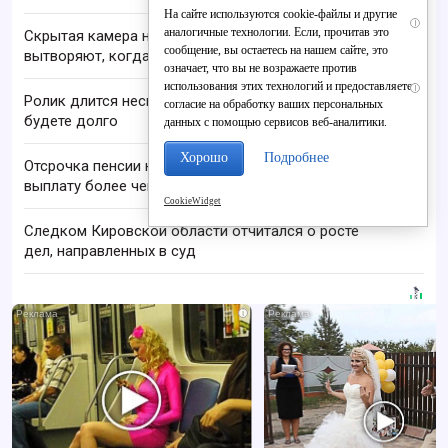
На сайте используются cookie-файлы и другие
i
аналогичные технологии. Если, прочитав это
Скрытая камера на пляже Крыма: Что люди
сообщение, вы остаетесь на нашем сайте, это
вытворяют, когда их не видят...
означает, что вы не возражаете против
использования этих технологий и предоставляете
i
Ролик длится несколько секунд, а смеяться вы
согласие на обработку ваших персональных
будете долго
данных с помощью сервисов веб-аналитики.
Хорошо
Подробнее
Отсрочка пенсии на 10 лет может увеличить
выплату более чем вдвое
CookieWidget
Следком Кировской области отчитался о росте
дел, направленных в суд
i