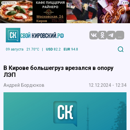
РЕКЛАМА
...
09 августа
21.70°C
|
USD
82.2
EUR
94.8
В Кирове большегруз врезался в опору
ЛЭП
Андрей Бордюков
12.12.2024 - 12:34