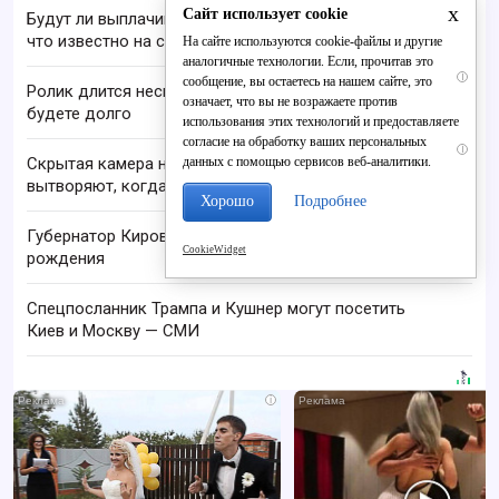
x
Сайт использует cookie
Будут ли выплачивать 13-ю пенсию в 2026 году:
что известно на сегодня
На сайте используются cookie-файлы и другие
аналогичные технологии. Если, прочитав это
i
сообщение, вы остаетесь на нашем сайте, это
Ролик длится несколько секунд, а смеяться вы
означает, что вы не возражаете против
будете долго
использования этих технологий и предоставляете
согласие на обработку ваших персональных
i
данных с помощью сервисов веб-аналитики.
Скрытая камера на пляже Крыма: Что люди
вытворяют, когда их не видят...
Хорошо
Подробнее
Губернатор Кировской области празднует день
CookieWidget
рождения
Спецпосланник Трампа и Кушнер могут посетить
Киев и Москву — СМИ
i