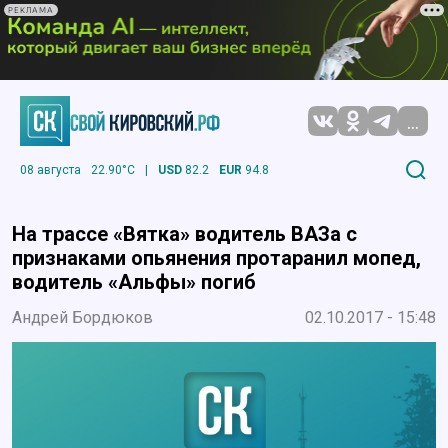
РЕКЛАМА
...
08 августа
22.90°C
|
USD
82.2
EUR
94.8
На трассе «Вятка» водитель ВАЗа с
признаками опьянения протаранил мопед,
водитель «Альфы» погиб
Андрей Бордюков
02.10.2017 - 15:48