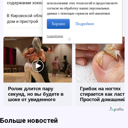
содержании хоккейных коробок
использования этих технологий и предоставляете
согласие на обработку ваших персональных
данных с помощью сервисов веб-аналитики.
В Кировской области при пожаре в садах сгорел
дом и пристрой
Хорошо
Подробнее
CookieWidget
i
Ролик длится пару
Грибок на ногтях
секунд, но вы будете в
стирается как ласт
шоке от увиденного
Простой домашний
метод
Больше новостей