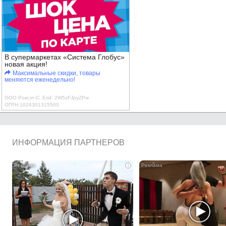
В супермаркетах «Система Глобус»
новая акция!
Максимальные скидки, товары
меняются еженедельно!
ООО Роксэт-С, Erid: 2W5zFJpyZPw
ОГРН 1024301315500
ИНФОРМАЦИЯ ПАРТНЕРОВ
i