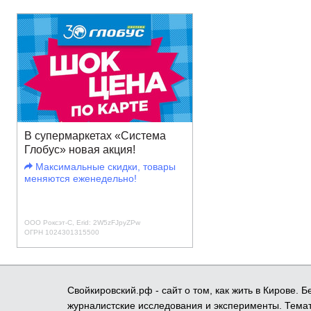
В супермаркетах «Система
Глобус» новая акция!
Максимальные скидки, товары
меняются еженедельно!
ООО Роксэт-С, Erid: 2W5zFJpyZPw
ОГРН 1024301315500
Свойкировский.рф - сайт о том, как жить в Кирове.
журналистские исследования и эксперименты. Темат