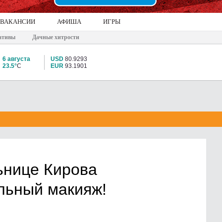
ВАКАНСИИ
АФИША
ИГРЫ
ативы
Дачные хитрости
6 августа
USD
80.9293
23.5°
C
EUR
93.1901
ьнице Кирова
ильный макияж!