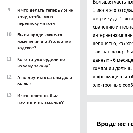
Большая часть тр
И что делать теперь? Я не
1 июля этого год
хочу, чтобы мою
отсрочку до 1 окт
переписку читали
хранению интерне
Были вроде какие-то
интернет-компани
изменения и в Уголовном
непонятно, как хо
кодексе?
Так, например, б
Кого-то уже судили по
данных - 6 месяце
новому закону?
компании должны 
информацию, изоб
А по другим статьям дела
были?
электронные соо
И что, никто не был
против этих законов?
Вроде же г