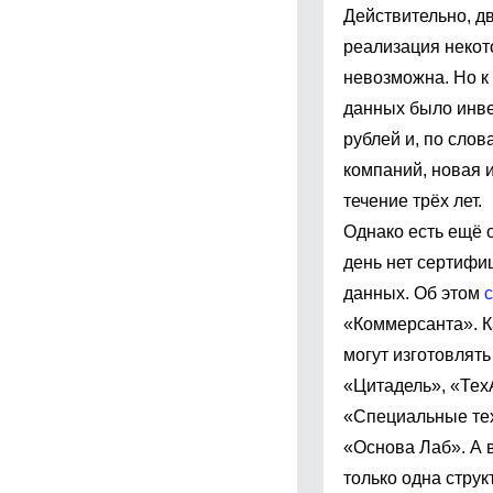
Действительно, д
реализация некот
невозможна. Но к
данных было инве
рублей и, по сло
компаний, новая 
течение трёх лет.
Однако есть ещё 
день нет сертифи
данных. Об этом
«Коммерсанта». К
могут изготовлять
«Цитадель», «Те
«Специальные тех
«Основа Лаб». А 
только одна стру