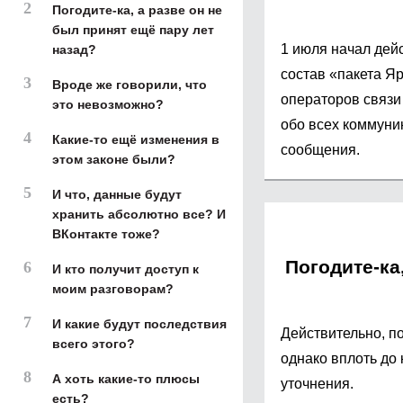
Погодите-ка, а разве он не
был принят ещё пару лет
1 июля начал дей
назад?
состав «пакета Я
Вроде же говорили, что
операторов связи
это невозможно?
обо всех коммуник
Какие-то ещё изменения в
сообщения.
этом законе были?
И что, данные будут
хранить абсолютно все? И
ВКонтакте тоже?
Погодите-ка
И кто получит доступ к
моим разговорам?
И какие будут последствия
Действительно, п
всего этого?
однако вплоть до 
А хоть какие-то плюсы
уточнения.
есть?