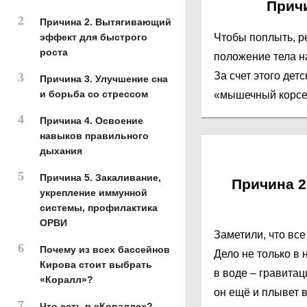
Причи
Причина 2. Вытягивающий
эффект для быстрого
Чтобы поплыть, р
роста
положение тела н
За счет этого дет
Причина 3. Улучшение сна
и борьба со стрессом
«мышечный корсет»
Причина 4. Освоение
навыков правильного
дыхания
Причина 5. Закаливание,
Причина 
укрепление иммунной
системы, профилактика
ОРВИ
Заметили, что вс
Почему из всех бассейнов
Дело не только в 
Кирова стоит выбрать
в воде – гравитац
«Коралл»?
он ещё и плывет в
Что есть в «Коралле»?