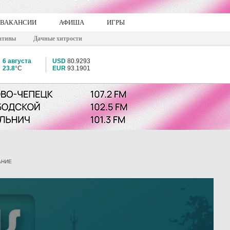
ВАКАНСИИ
АФИША
ИГРЫ
ативы
Дачные хитрости
6 августа
USD
80.9293
23.8°
C
EUR
93.1901
АНИЕ