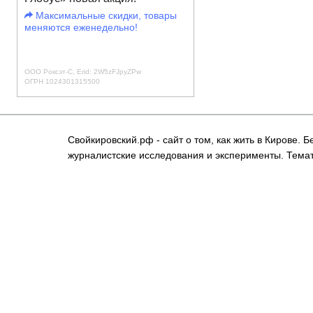
Максимальные скидки, товары
меняются еженедельно!
ООО Роксэт-С, Erid: 2W5zFJpyZPw
ОГРН 1024301315500
Свойкировский.рф - сайт о том, как жить в Кирове.
журналистские исследования и эксперименты. Темат