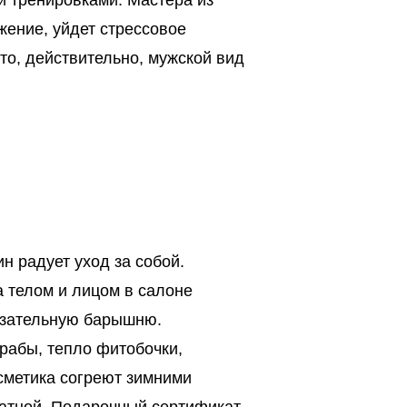
и тренировками. Мастера из
ение, уйдет стрессовое
то, действительно, мужской вид
н радует уход за собой.
 телом и лицом в салоне
язательную барышню.
рабы, тепло фитобочки,
сметика согреют зимними