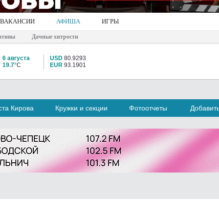
ВАКАНСИИ
АФИША
ИГРЫ
ативы
Дачные хитрости
6 августа
USD
80.9293
19.7°
C
EUR
93.1901
та Кирова
Кружки и секции
Фотоотчеты
Добавит