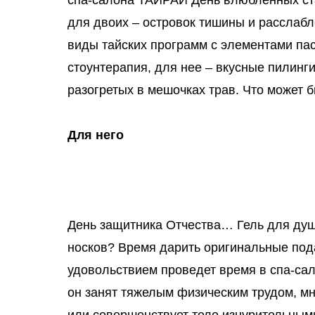
спа-салона ТАЙРАЙ День влюбленных ст
для двоих – островок тишины и расслабл
виды тайских программ с элементами па
стоунтерапия, для нее – вкусные пилинг
разогретых в мешочках трав. Что может 
Для него
День защитника Отчества… Гель для душ
носков? Время дарить оригинальные под
удовольствием проведет время в спа-са
он занят тяжелым физическим трудом, м