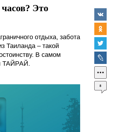
 часов? Это
граничного отдыха, забота
з Таиланда – такой
остоинству. В самом
н ТАЙРАЙ.
8