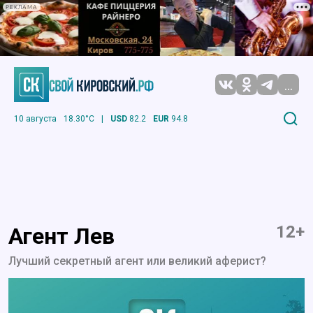
РЕКЛАМА
...
10 августа
18.30°C
|
USD
82.2
EUR
94.8
12+
Агент Лев
Лучший секретный агент или великий аферист?