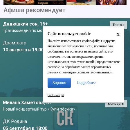
Афиша рекомендует
Дядюшкин сон,
16+
Театры
Трагикомедия по мотивам повести Ф.М. Достоевского
x
Сайт использует cookie
На сайте используются cookie-файлы и другие
Драмтеатр
аналогичные технологии. Если, прочитав это
10 августа в 19:00
сообщение, вы остаетесь на нашем сайте, это
означает, что вы не возражаете против
использования этих технологий и предоставляете
согласие на обработку ваших персональных
данных с помощью сервисов веб-аналитики.
Хорошо
Подробнее
CookieWidget
Милана Хаметова,
0+
Концерты
Новый концертный тур «Купи пёсика»
ДК Родина
05 сентября в 18:00