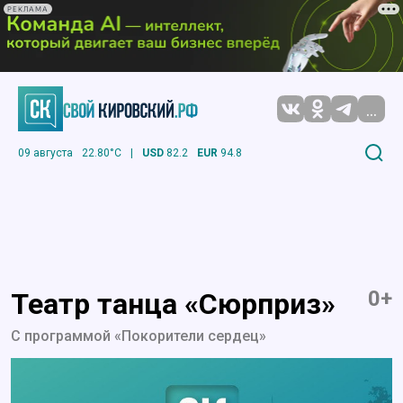
РЕКЛАМА
...
09 августа
22.80°C
|
USD
82.2
EUR
94.8
0+
Театр танца «Сюрприз»
С программой «Покорители сердец»