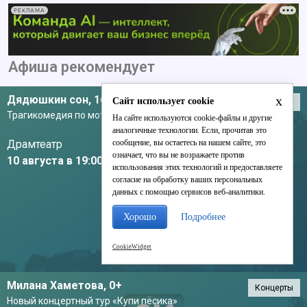
РЕКЛАМА
Афиша рекомендует
Дядюшкин сон,
16+
x
Сайт использует cookie
Театры
Трагикомедия по мотивам повести Ф.М. Достоевского
На сайте используются cookie-файлы и другие
аналогичные технологии. Если, прочитав это
Драмтеатр
сообщение, вы остаетесь на нашем сайте, это
означает, что вы не возражаете против
10 августа в 19:00
использования этих технологий и предоставляете
согласие на обработку ваших персональных
данных с помощью сервисов веб-аналитики.
Хорошо
Подробнее
CookieWidget
Милана Хаметова,
0+
Концерты
Новый концертный тур «Купи пёсика»