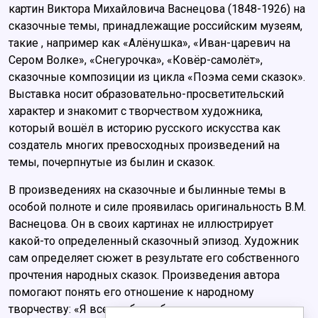
картин Виктора Михайловича Васнецова (1848-1926) на
сказочные темы, принадлежащие российским музеям,
такие , например как «Алёнушка», «Иван-царевич на
Сером Волке», «Снегурочка», «Ковёр-самолёт»,
сказочные композиции из цикла «Поэма семи сказок».
Выставка носит образовательно-просветительский
характер и знакомит с творчеством художника,
который вошёл в историю русского искусства как
создатель многих превосходных произведений на
темы, почерпнутые из былин и сказок.
В произведениях на сказочные и былинные темы в
особой полноте и силе проявилась оригинальность В.М.
Васнецова. Он в своих картинах не иллюстрирует
какой-то определенный сказочный эпизод. Художник
сам определяет сюжет в результате его собственного
прочтения народных сказок. Произведения автора
помогают понять его отношение к народному
творчеству: «Я всегда был убежден, – писал он,- что в