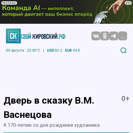
РЕКЛАМА
...
09 августа
23.90°C
|
USD
82.2
EUR
94.8
0+
Дверь в сказку В.М.
Васнецова
К 170-летию со дня рождения художника