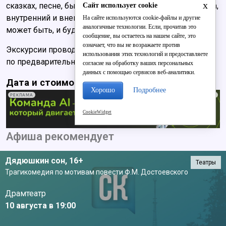
x
сказках, песне, былине сказывается весь облик народа,
Сайт использует cookie
внутренний и внешний, с прошлым и настоящим, а
На сайте используются cookie-файлы и другие
аналогичные технологии. Если, прочитав это
может быть, и будущим».
сообщение, вы остаетесь на нашем сайте, это
означает, что вы не возражаете против
Экскурсии проводятся, в том числе театрализованные,
использования этих технологий и предоставляете
по предварительным заявкам.
согласие на обработку ваших персональных
данных с помощью сервисов веб-аналитики.
Дата и стоимость:
Место:
Хорошо
Подробнее
РЕКЛАМА
CookieWidget
Афиша рекомендует
Дядюшкин сон,
16+
Театры
Трагикомедия по мотивам повести Ф.М. Достоевского
Драмтеатр
10 августа в 19:00