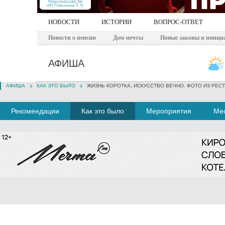
НОВОСТИ
ИСТОРИИ
ВОПРОС-ОТВЕТ
Новости о пенсии
Дом мечты
Новые законы и иници
АФИША
АФИША
КАК ЭТО БЫЛО
ЖИЗНЬ КОРОТКА, ИСКУССТВО ВЕЧНО. ФОТО ИЗ РЕ
Рекомендации
Как это было
Мероприятия
Мес