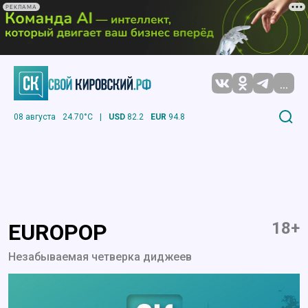
РЕКЛАМА
...
08 августа
24.70°C
|
USD
82.2
EUR
94.8
18+
EUROPOP
Незабываемая четверка диджеев