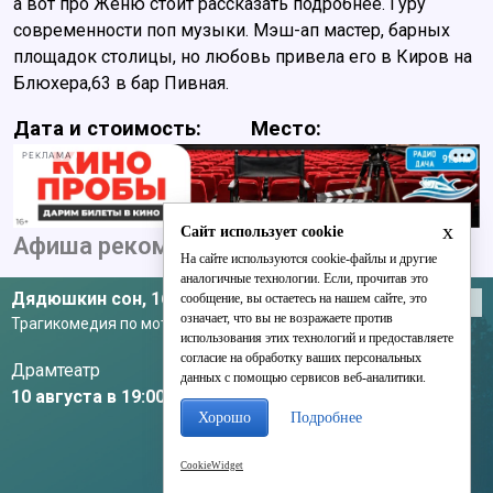
а вот про Женю стоит рассказать подробнее. Гуру
современности поп музыки. Мэш-ап мастер, барных
площадок столицы, но любовь привела его в Киров на
Блюхера,63 в бар Пивная.
Дата и стоимость:
Место:
РЕКЛАМА
x
Сайт использует cookie
Афиша рекомендует
На сайте используются cookie-файлы и другие
аналогичные технологии. Если, прочитав это
Дядюшкин сон,
16+
сообщение, вы остаетесь на нашем сайте, это
Театры
означает, что вы не возражаете против
Трагикомедия по мотивам повести Ф.М. Достоевского
использования этих технологий и предоставляете
согласие на обработку ваших персональных
Драмтеатр
данных с помощью сервисов веб-аналитики.
10 августа в 19:00
Хорошо
Подробнее
CookieWidget