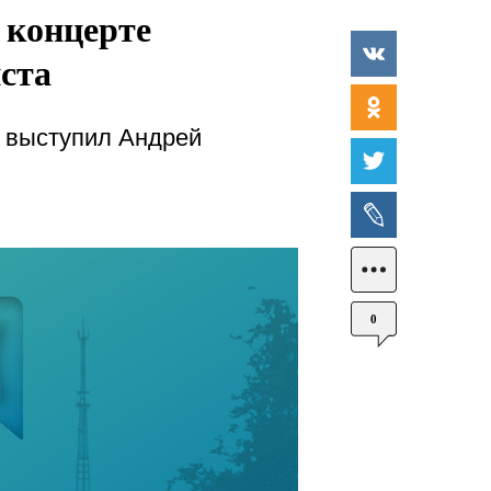
 концерте
ста
и выступил Андрей
0