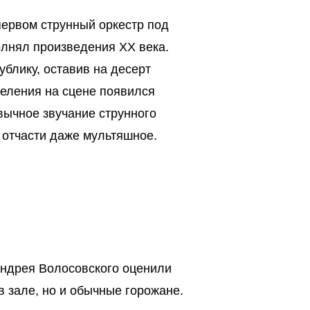
первом струнный оркестр под
лнял произведения XX века.
ублику, оставив на десерт
деления на сцене появился
ивычное звучание струнного
 отчасти даже мультяшное.
Андрея Волосовского оценили
в зале, но и обычные горожане.