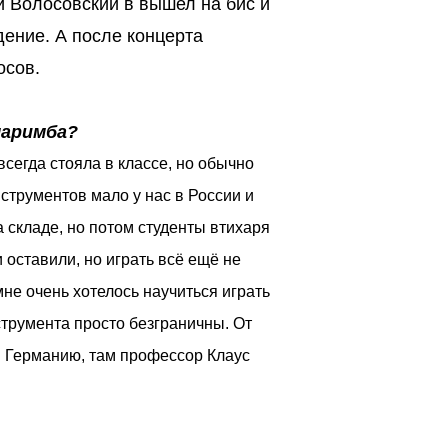
й Волосовский в вышел на бис и
ение. А после концерта
осов.
маримба?
сегда стояла в классе, но обычно
инструментов мало у нас в России и
а складе, но потом студенты втихаря
 оставили, но играть всё ещё не
не очень хотелось научиться играть
струмента просто безграничны. От
 в Германию, там профессор Клаус