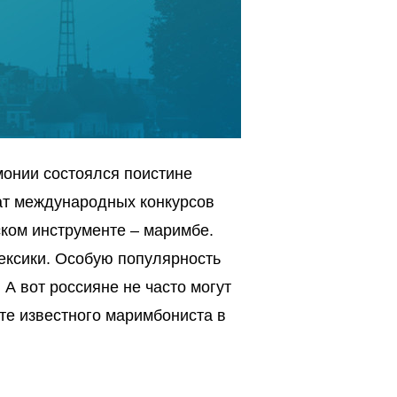
рмонии состоялся поистине
ат международных конкурсов
ском инструменте – маримбе.
ексики. Особую популярность
А вот россияне не часто могут
те известного маримбониста в