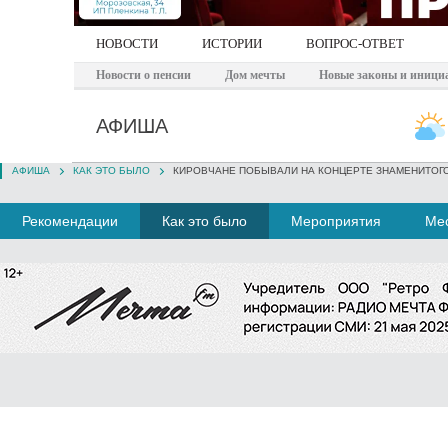
НОВОСТИ
ИСТОРИИ
ВОПРОС-ОТВЕТ
Новости о пенсии
Дом мечты
Новые законы и иници
АФИША
АФИША
КАК ЭТО БЫЛО
КИРОВЧАНЕ ПОБЫВАЛИ НА КОНЦЕРТЕ ЗНАМЕНИТОГ
Рекомендации
Как это было
Мероприятия
Мес