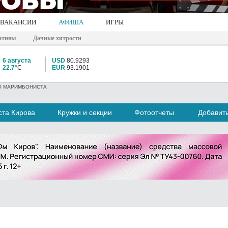
ВАКАНСИИ
АФИША
ИГРЫ
ативы
Дачные хитрости
6 августа
USD
80.9293
22.7°
C
EUR
93.1901
О МАРИМБОНИСТА
та Кирова
Кружки и секции
Фотоотчеты
Добавит